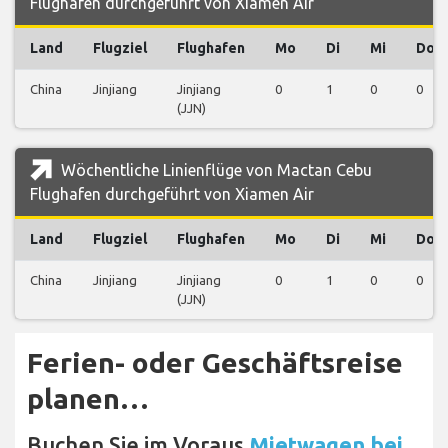
Flughafen durchgeführt von Xiamen Air
Land
Flugziel
Flughafen
Mo
Di
Mi
Do
China
Jinjiang
Jinjiang
0
1
0
0
(JJN)
Wöchentliche Linienflüge von Mactan Cebu
Flughafen durchgeführt von Xiamen Air
Land
Flugziel
Flughafen
Mo
Di
Mi
Do
China
Jinjiang
Jinjiang
0
1
0
0
(JJN)
Ferien- oder Geschäftsreise
planen…
Buchen Sie im Voraus
Mietwagen bei