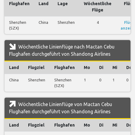
Flughafen
Land
Lage
Wöchentliche
Flüg
Flüge
Shenzhen
China
Shenzhen
4
Flüge
(SZX)
anzeig
Wöchentliche Linienflüge nach Mactan Cebu
Flughafen durchgeführt von Shandong Airlines
Land
Flugziel
Flughafen
Mo
Di
Mi
Do
China
Shenzhen
Shenzhen
1
0
1
0
(SZX)
Wöchentliche Linienflüge von Mactan Cebu
Flughafen durchgeführt von Shandong Airlines
Land
Flugziel
Flughafen
Mo
Di
Mi
Do