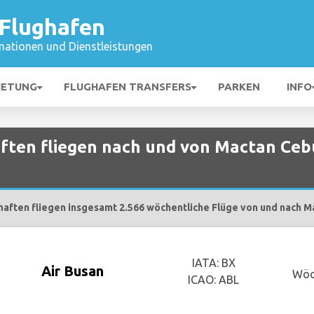
Flughafen
mationen und Dienstleistungen
IETUNG
FLUGHAFEN TRANSFERS
PARKEN
INFO
ften fliegen nach und von Mactan Ceb
haften fliegen insgesamt 2.566 wöchentliche Flüge von und nach M
IATA: BX
Air Busan
Wöc
ICAO: ABL