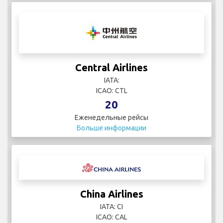
Central Airlines
IATA:
ICAO: CTL
20
Еженедельные рейсы
Больше информации
China Airlines
IATA: CI
ICAO: CAL