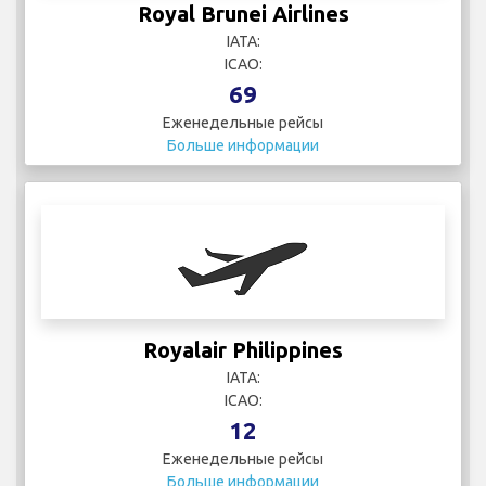
Royal Brunei Airlines
IATA:
ICAO:
69
Еженедельные рейсы
Больше информации
Royalair Philippines
IATA:
ICAO:
12
Еженедельные рейсы
Больше информации