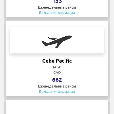
133
Еженедельные рейсы
Больше информации
Cebu Pacific
IATA:
ICAO:
662
Еженедельные рейсы
Больше информации