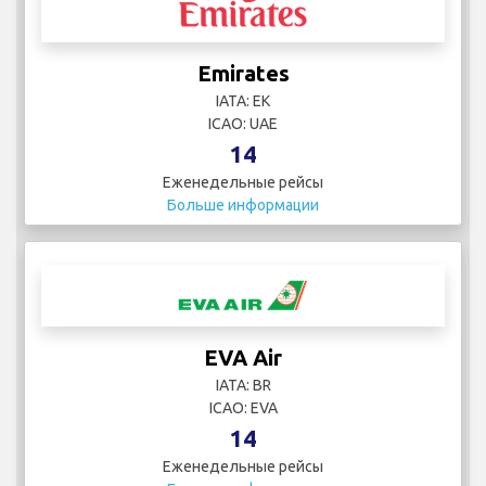
Emirates
IATA: EK
ICAO: UAE
14
Еженедельные рейсы
Больше информации
EVA Air
IATA: BR
ICAO: EVA
14
Еженедельные рейсы