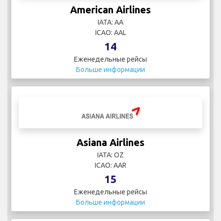
American Airlines
IATA: AA
ICAO: AAL
14
Еженедельные рейсы
Больше информации
Asiana Airlines
IATA: OZ
ICAO: AAR
15
Еженедельные рейсы
Больше информации