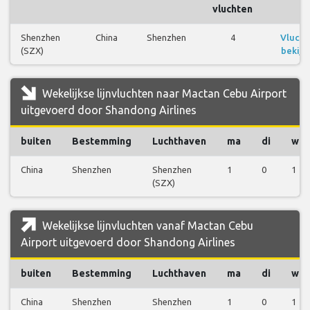
vluchten
Shenzhen
China
Shenzhen
4
Vlucht
(SZX)
bekijk
Wekelijkse lijnvluchten naar Mactan Cebu Airport
uitgevoerd door Shandong Airlines
buiten
Bestemming
Luchthaven
ma
di
wo
China
Shenzhen
Shenzhen
1
0
1
(SZX)
Wekelijkse lijnvluchten vanaf Mactan Cebu
Airport uitgevoerd door Shandong Airlines
buiten
Bestemming
Luchthaven
ma
di
wo
China
Shenzhen
Shenzhen
1
0
1