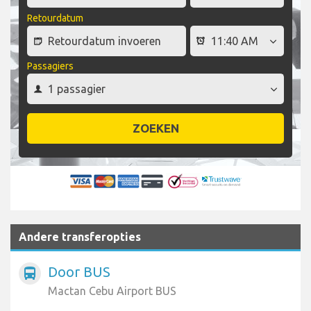
Retourdatum
Passagiers
ZOEKEN
Andere transferopties
Door BUS
directions_bus
Mactan Cebu Airport BUS