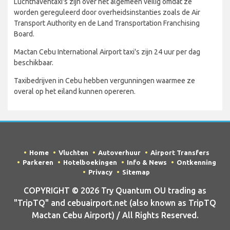
Luchthaventaxi's zijn over het algemeen veilig omdat ze
worden gereguleerd door overheidsinstanties zoals de Air
Transport Authority en de Land Transportation Franchising
Board.
Mactan Cebu International Airport taxi's zijn 24 uur per dag
beschikbaar.
Taxibedrijven in Cebu hebben vergunningen waarmee ze
overal op het eiland kunnen opereren.
Home
Vluchten
Autoverhuur
Airport Transfers
Parkeren
Hotelboekingen
Info & News
Ontkenning
Privacy
Sitemap
COPYRIGHT © 2026 Try Quantum OU trading as
"TripTQ" and cebuairport.net (also known as TripTQ
Mactan Cebu Airport) / All Rights Reserved.