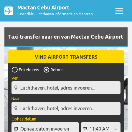
Mactan Cebu Airport
Essentiële Luchthaven Informatie en diensten
Taxi transfer naar en van Mactan Cebu Airport
VIND AIRPORT TRANSFERS
Enkele reis
Retour
Van
Naar
Ophaaldatum