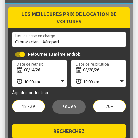
LES MEILLEURES PRIX DE LOCATION DE
VOITURES
Lieu de prise en charge
Retourner au même endroit
Date de retrait
Date de restitution
Âge du conducteur :
18 - 29
70+
30 - 69
RECHERCHEZ