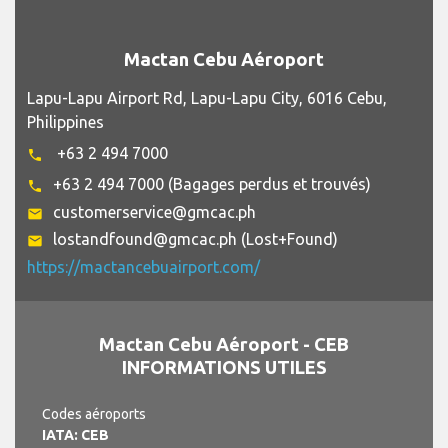
Mactan Cebu Aéroport
Lapu-Lapu Airport Rd, Lapu-Lapu City, 6016 Cebu,
Philippines
+63 2 494 7000
phone
+63 2 494 7000 (Bagages perdus et trouvés)
phone
customerservice@gmcac.ph
email
lostandfound@gmcac.ph (Lost+Found)
email
https://mactancebuairport.com/
Mactan Cebu Aéroport - CEB
INFORMATIONS UTILES
Codes aéroports
IATA: CEB