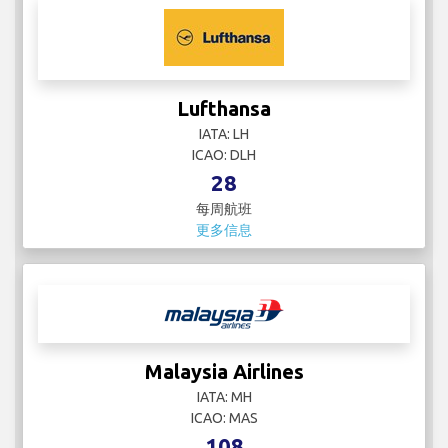
Lufthansa
IATA: LH
ICAO: DLH
28
每周航班
更多信息
Malaysia Airlines
IATA: MH
ICAO: MAS
108