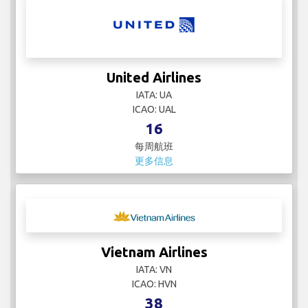
United Airlines
IATA: UA
ICAO: UAL
16
每周航班
更多信息
Vietnam Airlines
IATA: VN
ICAO: HVN
38