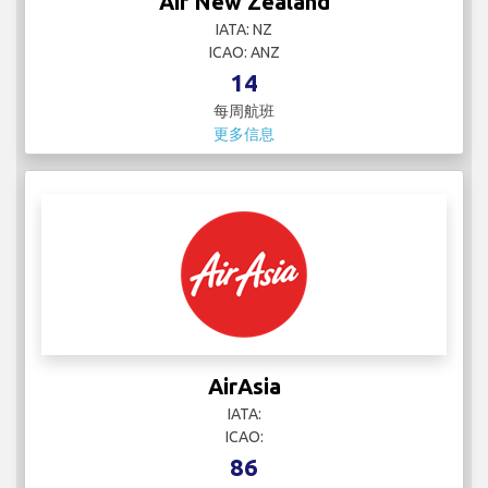
Air New Zealand
IATA: NZ
ICAO: ANZ
14
每周航班
更多信息
AirAsia
IATA:
ICAO:
86