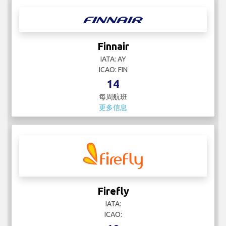
Finnair
IATA: AY
ICAO: FIN
14
每周航班
更多信息
Firefly
IATA:
ICAO: