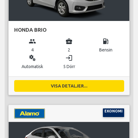
HONDA BRIO
group
business_center
local_gas_station
4
2
Bensin
miscellaneous_services
login
Automatisk
5 Dörr
VISA DETALJER...
EKONOMI