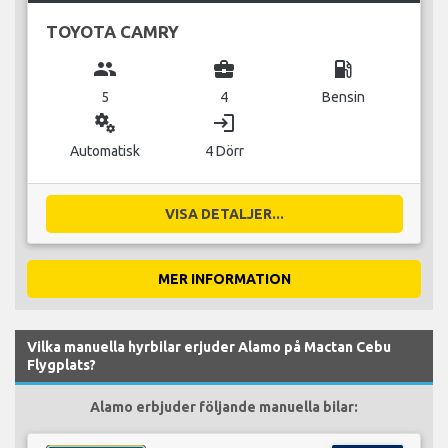
TOYOTA CAMRY
group
business_center
local_gas_station
5
4
Bensin
miscellaneous_services
login
Automatisk
4 Dörr
VISA DETALJER...
MER INFORMATION
Vilka manuella hyrbilar erjuder Alamo på Mactan Cebu
Flygplats?
Alamo erbjuder följande manuella bilar: