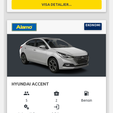
VISA DETALJER...
EKONOMI
HYUNDAI ACCENT
group
business_center
local_gas_station
5
2
Bensin
miscellaneous_services
login