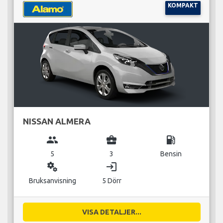
KOMPAKT
NISSAN ALMERA
group
business_center
local_gas_station
5
3
Bensin
miscellaneous_services
login
Bruksanvisning
5 Dörr
VISA DETALJER...