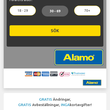
18 - 29
70+
30 - 69
SÖK
GRATIS
Ändringar,
GRATIS
Avbeställningar,
INGA
kortavgifter!