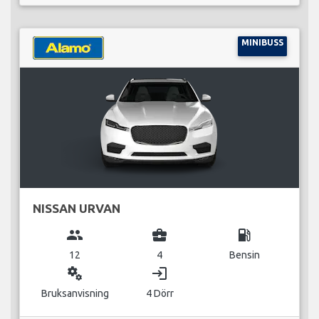
MINIBUSS
NISSAN URVAN
group
business_center
local_gas_station
12
4
Bensin
miscellaneous_services
login
Bruksanvisning
4 Dörr