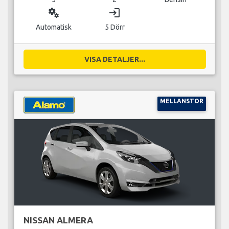
miscellaneous_services
login
Automatisk
5 Dörr
VISA DETALJER...
MELLANSTOR
NISSAN ALMERA