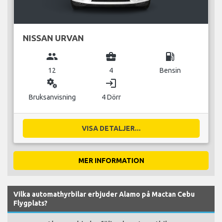
NISSAN URVAN
group
business_center
local_gas_station
12
4
Bensin
miscellaneous_services
login
Bruksanvisning
4 Dörr
VISA DETALJER...
MER INFORMATION
Vilka automathyrbilar erbjuder Alamo på Mactan Cebu
Flygplats?