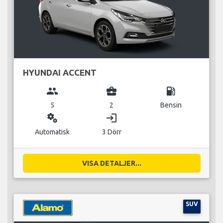
HYUNDAI ACCENT
group
business_center
local_gas_station
5
2
Bensin
miscellaneous_services
login
Automatisk
3 Dörr
VISA DETALJER...
SUV