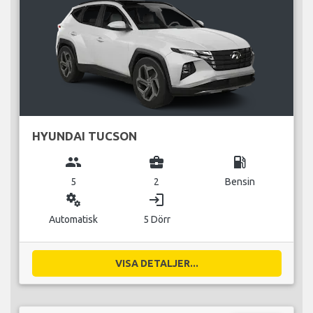
HYUNDAI TUCSON
group
business_center
local_gas_station
5
2
Bensin
miscellaneous_services
login
Automatisk
5 Dörr
VISA DETALJER...