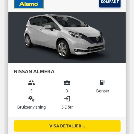
KOMPAKT
NISSAN ALMERA
group
business_center
local_gas_station
5
3
Bensin
miscellaneous_services
login
Bruksanvisning
5 Dörr
VISA DETALJER...