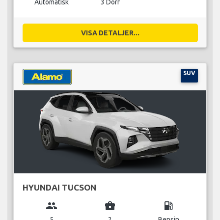
Automatisk
3 Dörr
VISA DETALJER...
SUV
HYUNDAI TUCSON
group
business_center
local_gas_station
5
2
Bensin