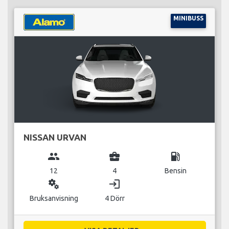
MINIBUSS
NISSAN URVAN
group
business_center
local_gas_station
12
4
Bensin
miscellaneous_services
login
Bruksanvisning
4 Dörr