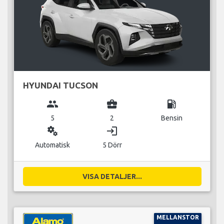
HYUNDAI TUCSON
group
business_center
local_gas_station
5
2
Bensin
miscellaneous_services
login
Automatisk
5 Dörr
VISA DETALJER...
MELLANSTOR