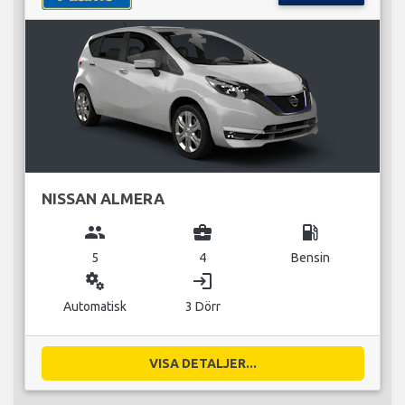
NISSAN ALMERA
group
business_center
local_gas_station
5
4
Bensin
miscellaneous_services
login
Automatisk
3 Dörr
VISA DETALJER...