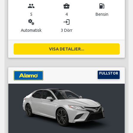
group
business_center
local_gas_station
5
4
Bensin
miscellaneous_services
login
Automatisk
3 Dörr
VISA DETALJER...
FULLSTOR