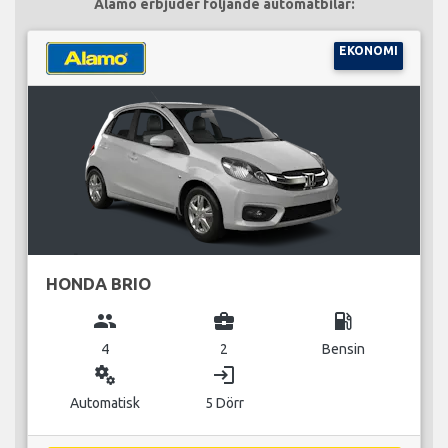
Alamo erbjuder följande automatbilar:
EKONOMI
HONDA BRIO
group
business_center
local_gas_station
4
2
Bensin
miscellaneous_services
login
Automatisk
5 Dörr