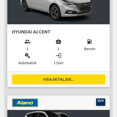
HYUNDAI ACCENT
group
business_center
local_gas_station
5
2
Bensin
miscellaneous_services
login
Automatisk
3 Dörr
VISA DETALJER...
SUV