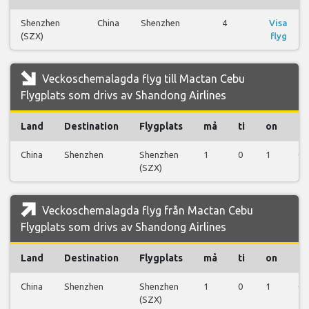
Shenzhen
China
Shenzhen
4
Visa
(SZX)
flyg
Veckoschemalagda flyg till Mactan Cebu
Flygplats som drivs av Shandong Airlines
Land
Destination
Flygplats
må
ti
on
to
China
Shenzhen
Shenzhen
1
0
1
0
(SZX)
Veckoschemalagda flyg från Mactan Cebu
Flygplats som drivs av Shandong Airlines
Land
Destination
Flygplats
må
ti
on
to
China
Shenzhen
Shenzhen
1
0
1
0
(SZX)