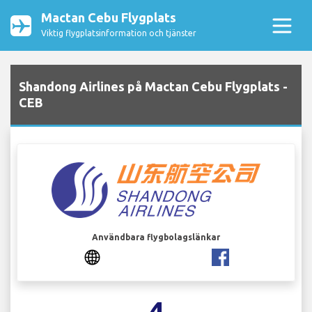
Mactan Cebu Flygplats
Viktig flygplatsinformation och tjänster
Shandong Airlines på Mactan Cebu Flygplats -
CEB
Användbara flygbolagslänkar
4