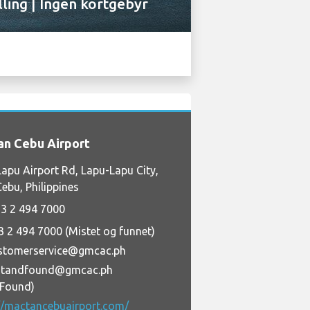
lling | Ingen kortgebyr
n Cebu Airport
apu Airport Rd, Lapu-Lapu City,
ebu, Philippines
3 2 494 7000
3 2 494 7000 (Mistet og funnet)
stomerservice@gmcac.ph
standfound@gmcac.ph
+Found)
//mactancebuairport.com/