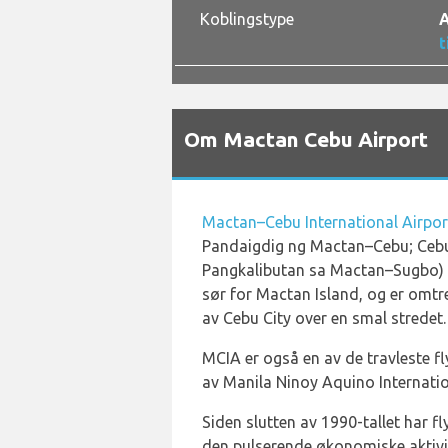
Koblingstype
A
t
Om Mactan Cebu Airport
Mactan–Cebu International Airpor
Pandaigdig ng Mactan–Cebu; Ce
Pangkalibutan sa Mactan–Sugbo) 
sør for Mactan Island, og er omtr
av Cebu City over en smal stredet.
MCIA er også en av de travleste fly
av Manila Ninoy Aquino Internatio
Siden slutten av 1990-tallet har fly
den pulserende økonomiske aktivite