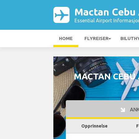
Mactan Cebu 
Essential Airport Informasjo
HOME
FLYREISER
BILUTH
MACTAN CEBU 
AN
Opprinnelse
F