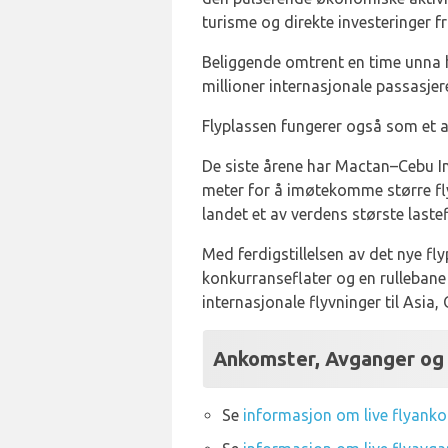
turisme og direkte investeringer fr
Beliggende omtrent en time unna h
millioner internasjonale passasjere
Flyplassen fungerer også som et a
De siste årene har Mactan–Cebu Int
meter for å imøtekomme større fly
landet et av verdens største last
Med ferdigstillelsen av det nye fl
konkurranseflater og en rullebane
internasjonale flyvninger til Asi
Ankomster, Avganger og 
Se
informasjon om live flyank