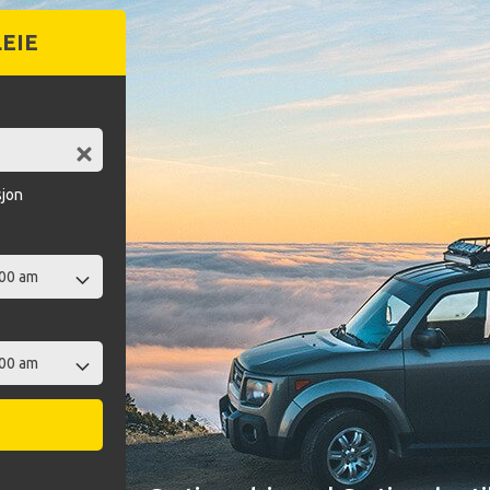
LEIE
sjon