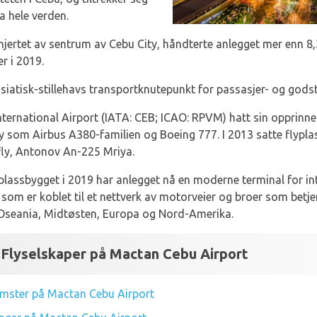
a hele verden.
jertet av sentrum av Cebu City, håndterte anlegget mer enn 8,
r i 2019.
siatisk-stillehavs transportknutepunkt for passasjer- og godst
ernational Airport (IATA: CEB; ICAO: RPVM) hatt sin opprinneli
 som Airbus A380-familien og Boeing 777. I 2013 satte flyplas
efly, Antonov An-225 Mriya.
yplassbygget i 2019 har anlegget nå en moderne terminal for in
 som er koblet til et nettverk av motorveier og broer som betj
a, Oseania, Midtøsten, Europa og Nord-Amerika.
Flyselskaper på Mactan Cebu Airport
omster på Mactan Cebu Airport