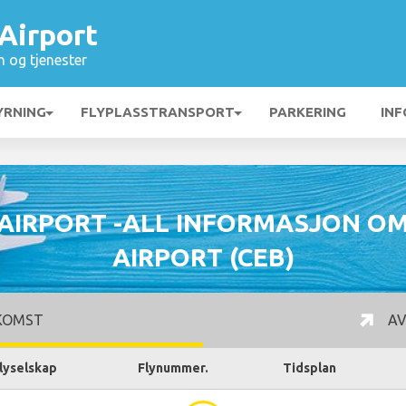
Airport
n og tjenester
YRNING
FLYPLASSTRANSPORT
PARKERING
INF
AIRPORT -ALL INFORMASJON O
AIRPORT (CEB)
KOMST
AV
lyselskap
Flynummer.
Tidsplan