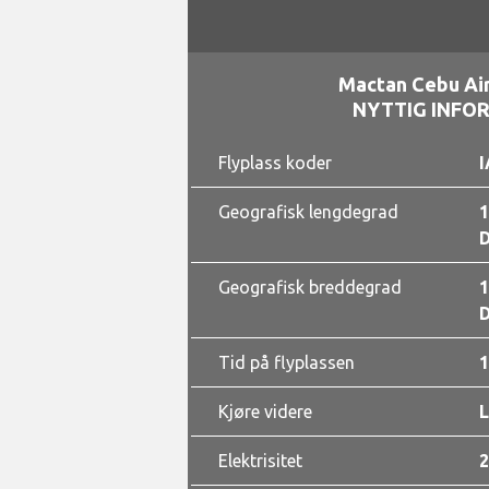
Mactan Cebu Air
NYTTIG INFO
Flyplass koder
I
Geografisk lengdegrad
1
D
Geografisk breddegrad
1
D
Tid på flyplassen
1
Kjøre videre
Elektrisitet
2