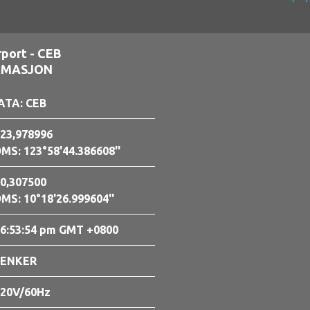
port - CEB
RMASJON
ATA: CEB
23,978996
MS: 123°58'44.386608''
0,307500
MS: 10°18'26.999604''
6:53:55 pm GMT +0800
LENKER
20V/60Hz