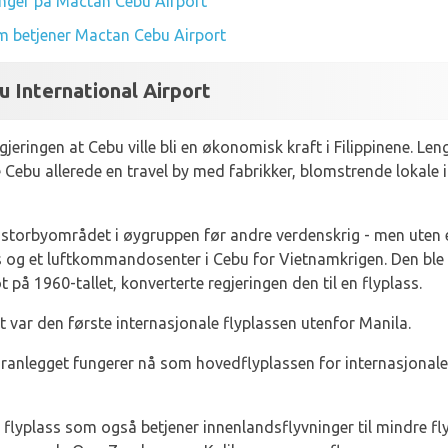
anger på Mactan Cebu Airport
om betjener Mactan Cebu Airport
u International Airport
gjeringen at Cebu ville bli en økonomisk kraft i Filippinene. L
Cebu allerede en travel by med fabrikker, blomstrende lokale i
e storbyområdet i øygruppen før andre verdenskrig - men uten e
s og et luftkommandosenter i Cebu for Vietnamkrigen. Den ble
 på 1960-tallet, konverterte regjeringen den til en flyplass.
 var den første internasjonale flyplassen utenfor Manila.
æranlegget fungerer nå som hovedflyplassen for internasjonale 
flyplass som også betjener innenlandsflyvninger til mindre fl