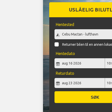
USLÅELIG BILUT
Hentested
Returner bilen til en annen loka
Hentedato
Returdato
SØK