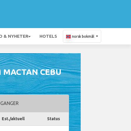
O & NYHETER
HOTELS
norsk bokmål
M MACTAN CEBU
GANGER
Est./aktuell
Status