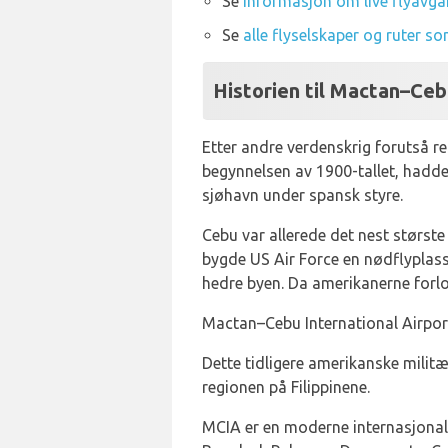
Se
informasjon om live flyavg
Se
alle flyselskaper og ruter s
Historien til Mactan–Ceb
Etter andre verdenskrig forutså re
begynnelsen av 1900-tallet, hadde 
sjøhavn under spansk styre.
Cebu var allerede det nest størst
bygde US Air Force en nødflyplas
hedre byen. Da amerikanerne forlot
Mactan–Cebu International Airport
Dette tidligere amerikanske milit
regionen på Filippinene.
MCIA er en moderne internasjonal 