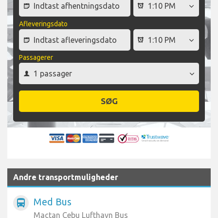
Afleveringsdato
Passagerer
SØG
Andre transportmuligheder
Med Bus
directions_bus
Mactan Cebu Lufthavn Bus