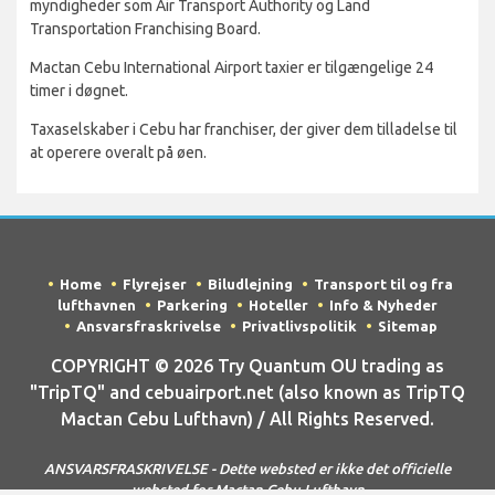
myndigheder som Air Transport Authority og Land
Transportation Franchising Board.
Mactan Cebu International Airport taxier er tilgængelige 24
timer i døgnet.
Taxaselskaber i Cebu har franchiser, der giver dem tilladelse til
at operere overalt på øen.
Home
Flyrejser
Biludlejning
Transport til og fra
lufthavnen
Parkering
Hoteller
Info & Nyheder
Ansvarsfraskrivelse
Privatlivspolitik
Sitemap
COPYRIGHT © 2026 Try Quantum OU trading as
"TripTQ" and cebuairport.net (also known as TripTQ
Mactan Cebu Lufthavn) / All Rights Reserved.
ANSVARSFRASKRIVELSE - Dette websted er ikke det officielle
websted for Mactan Cebu Lufthavn