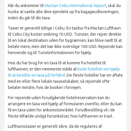
Når du ankommer til
Mactan Cebu International Airport
, skal du
huske at samle alle dine ejendele op fra bagageudleveringen,
inden du går til din taxa.
Taxier er generelt billige i Cebu. En taxitur fra Mactan Lufthavn
til Cebu City koster omkring 10 USD. Turister, der rejser direkte
til en lokal destination uden for bygrænsen, kan blive nødt til at
betale mere, men det bør ikke overstige 100 USD. Rejsende kan
henvende sig til Turistinformationen for hjælp.
Hvis du har brug for en taxa til at komme fra hotellet til
lufthavnen, er den nemmeste måde at
bede hotellet om hjælp
til at bestille en taxa på forhånd
. De fleste hoteller har en aftale
med en eller flere lokale taxaselskaber, så rejsende ofte
betaler mindre, hvis de booker i forvejen.
For rejsende uden forudgående hotelreservation kan du
arrangere en taxa ved hjælp af formularen ovenfor, eller du kan
få en taxa uden for ankomstområdet. Forudbestilling vil i de
fleste tilfælde undgå forsinkelser, hvis lufthavnen er travl.
Lufthavnstaxier er generelt sikre, da de reguleres af